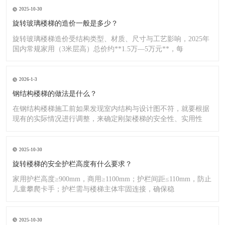
2025-10-30
旋转玻璃楼梯的造价一般是多少？
旋转玻璃楼梯造价受结构类型、材质、尺寸与工艺影响，2025年
国内常规家用（3米层高）总价约**1.5万—5万元**，每
2026-1-3
钢结构楼梯的做法是什么？
在钢结构楼梯施工前如果发现室内结构与设计图不符，就要根据
现有的实际情况进行调整，来确定刚架楼梯的安全性、实用性
2025-10-30
旋转楼梯的安全护栏高度有什么要求？
家用护栏高度≥900mm，商用≥1100mm；护栏间距≤110mm，防止
儿童攀爬卡手；护栏需与楼梯主体牢固连接，确保稳
2025-10-30