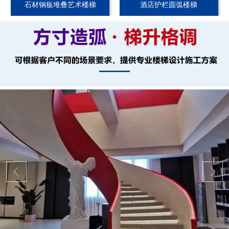
石材钢板堆叠艺术楼梯
酒店护栏圆弧楼梯