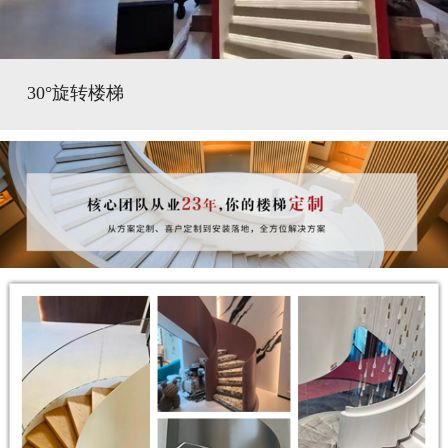
30°旋转楼梯