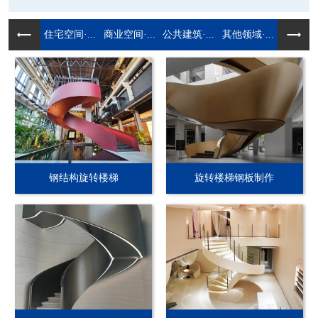
住宅空间·...
商业空间·...
公共建筑·...
其他领域·...
钢结构旋转楼梯
旋转楼梯钢板制作