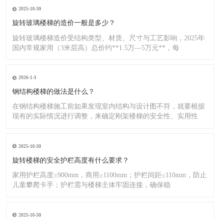
2025-10-30
旋转玻璃楼梯的造价一般是多少？
旋转玻璃楼梯造价受结构类型、材质、尺寸与工艺影响，2025年
国内常规家用（3米层高）总价约**1.5万—5万元**，每
2026-1-3
钢结构楼梯的做法是什么？
在钢结构楼梯施工前如果发现室内结构与设计图不符，就要根据
现有的实际情况进行调整，来确定刚架楼梯的安全性、实用性
2025-10-30
旋转楼梯的安全护栏高度有什么要求？
家用护栏高度≥900mm，商用≥1100mm；护栏间距≤110mm，防止
儿童攀爬卡手；护栏需与楼梯主体牢固连接，确保稳
2025-10-30