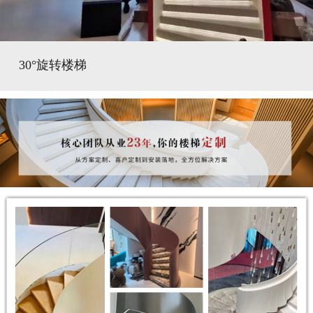
30°旋转楼梯