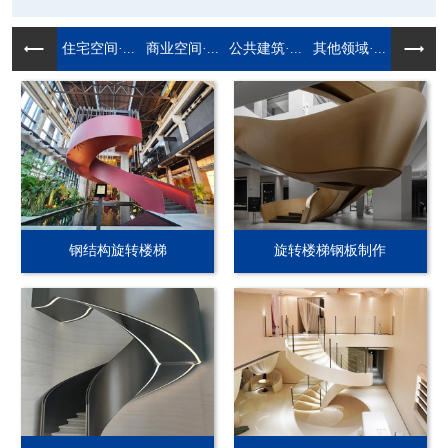
住宅空间·...
商业空间·...
公共建筑·...
其他领域·...
钢结构旋转楼梯
旋转楼梯钢板制作