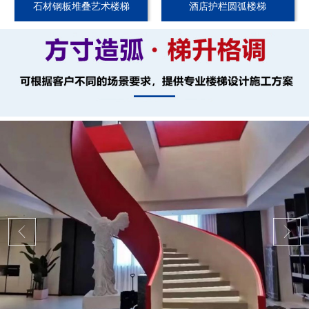
石材钢板堆叠艺术楼梯
酒店护栏圆弧楼梯