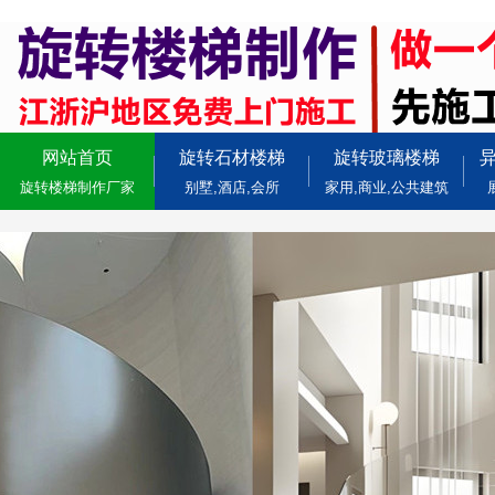
网站首页
旋转石材楼梯
旋转玻璃楼梯
旋转楼梯制作厂家
别墅,酒店,会所
家用,商业,公共建筑