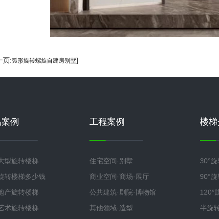
一页:
]
弧形旋转螺旋自建房别墅
品案例
工程案例
楼梯
大型旋转楼梯
住宅空间·别墅
30°
旋转楼梯多少钱
商业空间·商场·展厅
90°
地产旋转楼梯
公共建筑·剧院·博物馆
120
艺术旋转楼梯
其他领域·造型
半旋