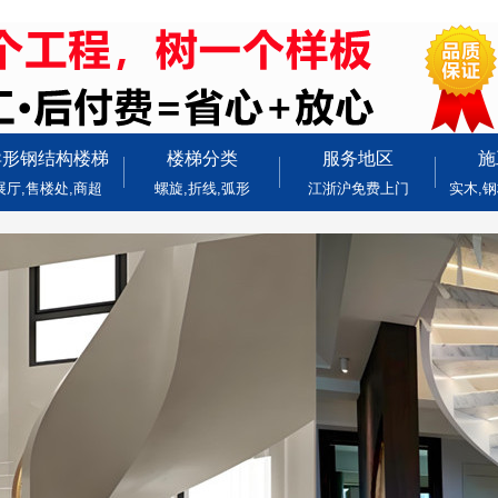
异形钢结构楼梯
楼梯分类
服务地区
施
展厅,售楼处,商超
螺旋,折线,弧形
江浙沪免费上门
实木,钢