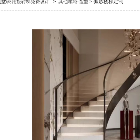
别墅/商用旋转梯免费设计
>
其他领域·造型
> 弧形楼梯定制