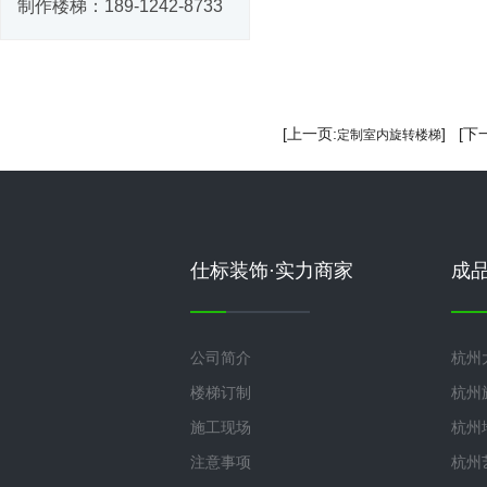
制作楼梯：
189-1242-8733
[上一页:
] [下
定制室内旋转楼梯
仕标装饰·实力商家
成
公司简介
杭州
楼梯订制
杭州
施工现场
杭州
注意事项
杭州