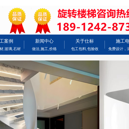
工案例
新闻中心
关于仕标
施工
材,玻璃,石材
做法,施工,价格
包工包料,包验收
免费设计，