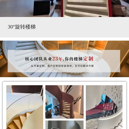
30°旋转楼梯