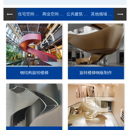
住宅空间·...
商业空间·...
公共建筑·...
其他领域·...
钢结构旋转楼梯
旋转楼梯钢板制作