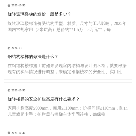
2025-10-30
旋转玻璃楼梯的造价一般是多少？
旋转玻璃楼梯造价受结构类型、材质、尺寸与工艺影响，2025年
国内常规家用（3米层高）总价约**1.5万—5万元**，每
2026-1-3
钢结构楼梯的做法是什么？
在钢结构楼梯施工前如果发现室内结构与设计图不符，就要根据
现有的实际情况进行调整，来确定刚架楼梯的安全性、实用性
2025-10-30
旋转楼梯的安全护栏高度有什么要求？
家用护栏高度≥900mm，商用≥1100mm；护栏间距≤110mm，防止
儿童攀爬卡手；护栏需与楼梯主体牢固连接，确保稳
2025-10-30