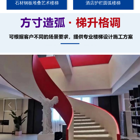
石材钢板堆叠艺术楼梯
酒店护栏圆弧楼梯