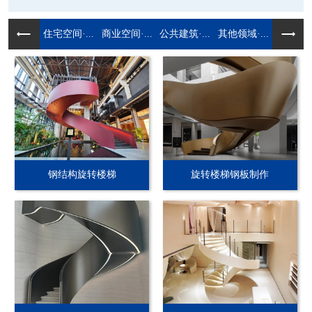
住宅空间·...
商业空间·...
公共建筑·...
其他领域·...
钢结构旋转楼梯
旋转楼梯钢板制作