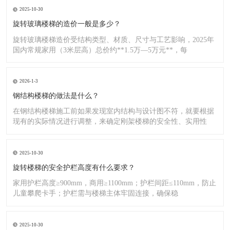
2025-10-30
旋转玻璃楼梯的造价一般是多少？
旋转玻璃楼梯造价受结构类型、材质、尺寸与工艺影响，2025年
国内常规家用（3米层高）总价约**1.5万—5万元**，每
2026-1-3
钢结构楼梯的做法是什么？
在钢结构楼梯施工前如果发现室内结构与设计图不符，就要根据
现有的实际情况进行调整，来确定刚架楼梯的安全性、实用性
2025-10-30
旋转楼梯的安全护栏高度有什么要求？
家用护栏高度≥900mm，商用≥1100mm；护栏间距≤110mm，防止
儿童攀爬卡手；护栏需与楼梯主体牢固连接，确保稳
2025-10-30