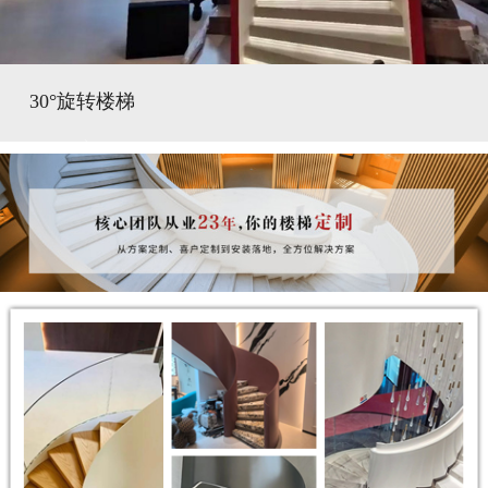
30°旋转楼梯