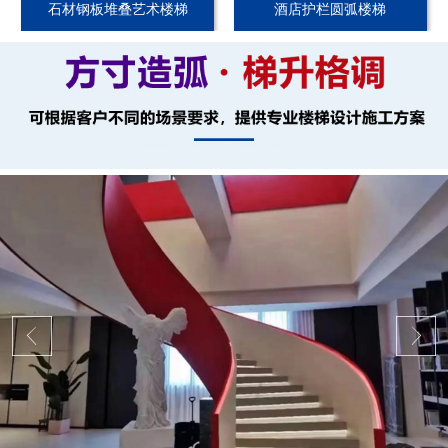
石材钢板堆叠艺术楼梯
酒店护栏圆弧楼梯