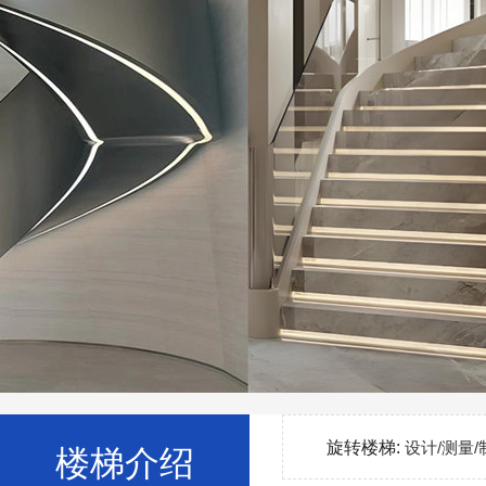
旋转楼梯:
设计/测量/
楼梯介绍