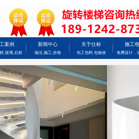
工案例
新闻中心
关于仕标
施工
材,玻璃,石材
做法,施工,价格
包工包料,包验收
免费设计，