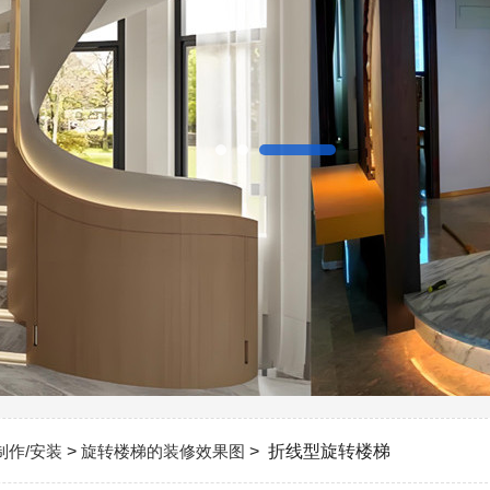
制作/安装
>
旋转楼梯的装修效果图
> 折线型旋转楼梯