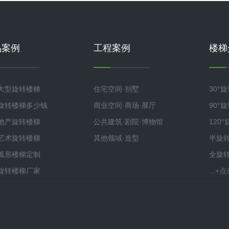
品案例
工程案例
楼梯
大型旋转楼梯
住宅空间·别墅
30°
旋转楼梯多少钱
商业空间·商场·展厅
90°
地产旋转楼梯
公共建筑·剧院·博物馆
120
艺术旋转楼梯
其他领域·造型
半旋
弧形楼梯定制
全旋
旋转楼梯厂家
...