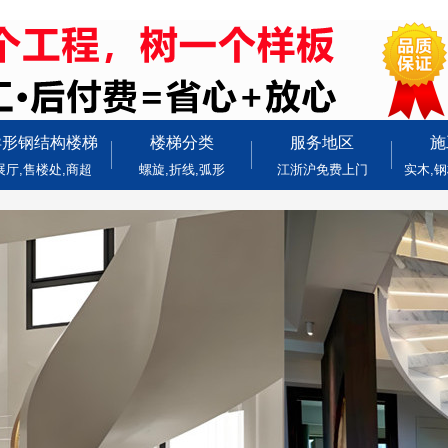
异形钢结构楼梯
楼梯分类
服务地区
施
展厅,售楼处,商超
螺旋,折线,弧形
江浙沪免费上门
实木,钢