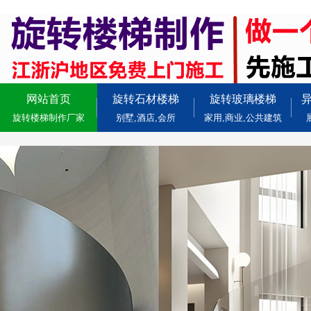
网站首页
旋转石材楼梯
旋转玻璃楼梯
旋转楼梯制作厂家
别墅,酒店,会所
家用,商业,公共建筑