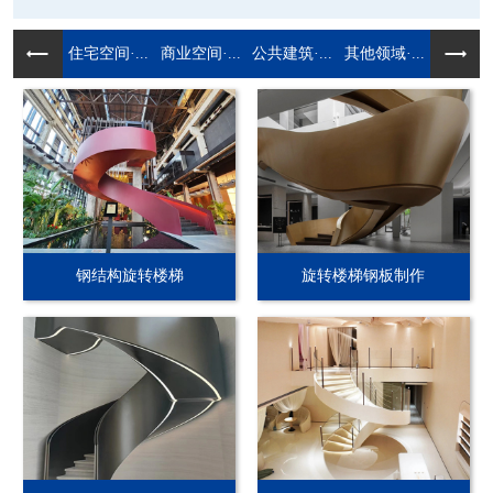
住宅空间·...
商业空间·...
公共建筑·...
其他领域·...
钢结构旋转楼梯
旋转楼梯钢板制作