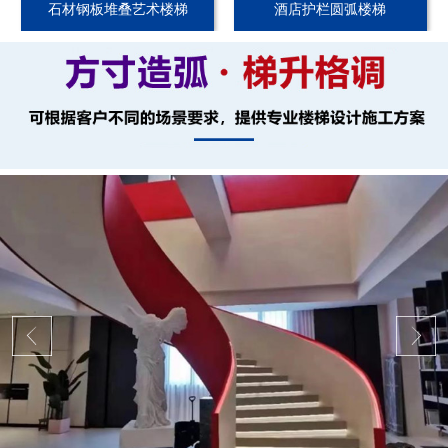
石材钢板堆叠艺术楼梯
酒店护栏圆弧楼梯