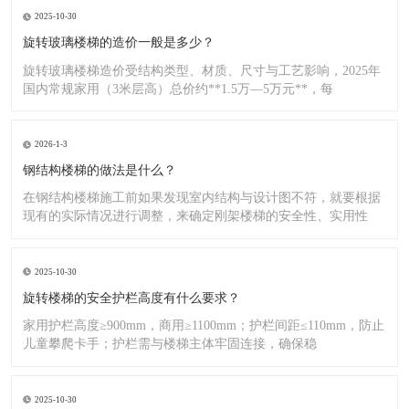
2025-10-30
旋转玻璃楼梯的造价一般是多少？
旋转玻璃楼梯造价受结构类型、材质、尺寸与工艺影响，2025年
国内常规家用（3米层高）总价约**1.5万—5万元**，每
2026-1-3
钢结构楼梯的做法是什么？
在钢结构楼梯施工前如果发现室内结构与设计图不符，就要根据
现有的实际情况进行调整，来确定刚架楼梯的安全性、实用性
2025-10-30
旋转楼梯的安全护栏高度有什么要求？
家用护栏高度≥900mm，商用≥1100mm；护栏间距≤110mm，防止
儿童攀爬卡手；护栏需与楼梯主体牢固连接，确保稳
2025-10-30