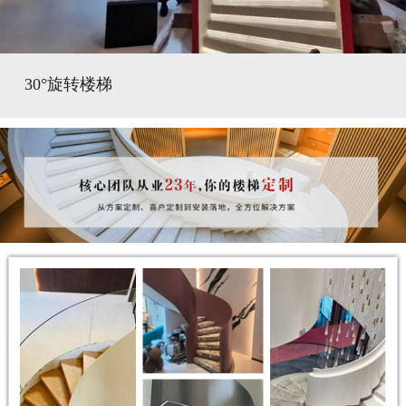
30°旋转楼梯