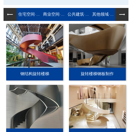
住宅空间·...
商业空间·...
公共建筑·...
其他领域·...
钢结构旋转楼梯
旋转楼梯钢板制作