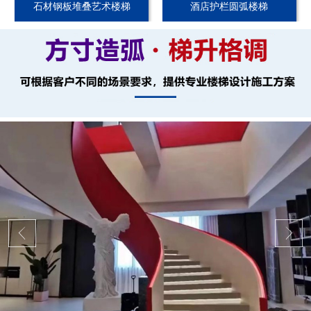
石材钢板堆叠艺术楼梯
酒店护栏圆弧楼梯