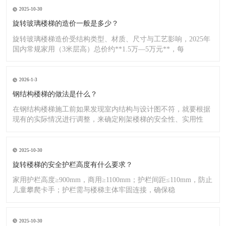
2025-10-30
旋转玻璃楼梯的造价一般是多少？
旋转玻璃楼梯造价受结构类型、材质、尺寸与工艺影响，2025年
国内常规家用（3米层高）总价约**1.5万—5万元**，每
2026-1-3
钢结构楼梯的做法是什么？
在钢结构楼梯施工前如果发现室内结构与设计图不符，就要根据
现有的实际情况进行调整，来确定刚架楼梯的安全性、实用性
2025-10-30
旋转楼梯的安全护栏高度有什么要求？
家用护栏高度≥900mm，商用≥1100mm；护栏间距≤110mm，防止
儿童攀爬卡手；护栏需与楼梯主体牢固连接，确保稳
2025-10-30