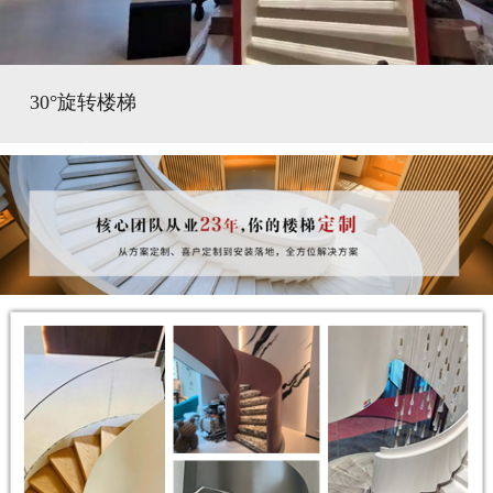
30°旋转楼梯