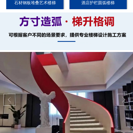
石材钢板堆叠艺术楼梯
酒店护栏圆弧楼梯