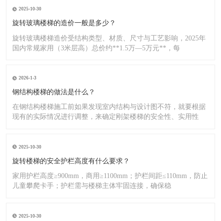
2025-10-30
旋转玻璃楼梯的造价一般是多少？
旋转玻璃楼梯造价受结构类型、材质、尺寸与工艺影响，2025年
国内常规家用（3米层高）总价约**1.5万—5万元**，每
2026-1-3
钢结构楼梯的做法是什么？
在钢结构楼梯施工前如果发现室内结构与设计图不符，就要根据
现有的实际情况进行调整，来确定刚架楼梯的安全性、实用性
2025-10-30
旋转楼梯的安全护栏高度有什么要求？
家用护栏高度≥900mm，商用≥1100mm；护栏间距≤110mm，防止
儿童攀爬卡手；护栏需与楼梯主体牢固连接，确保稳
2025-10-30