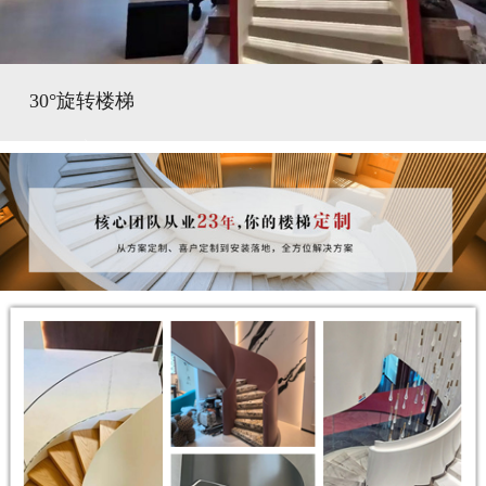
30°旋转楼梯