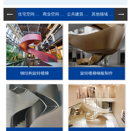
住宅空间·...
商业空间·...
公共建筑·...
其他领域·...
钢结构旋转楼梯
旋转楼梯钢板制作