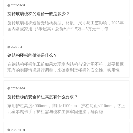
2025-10-30
旋转玻璃楼梯的造价一般是多少？
旋转玻璃楼梯造价受结构类型、材质、尺寸与工艺影响，2025年
国内常规家用（3米层高）总价约**1.5万—5万元**，每
2026-1-3
钢结构楼梯的做法是什么？
在钢结构楼梯施工前如果发现室内结构与设计图不符，就要根据
现有的实际情况进行调整，来确定刚架楼梯的安全性、实用性
2025-10-30
旋转楼梯的安全护栏高度有什么要求？
家用护栏高度≥900mm，商用≥1100mm；护栏间距≤110mm，防止
儿童攀爬卡手；护栏需与楼梯主体牢固连接，确保稳
2025-10-30