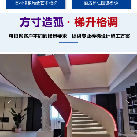
石材钢板堆叠艺术楼梯
酒店护栏圆弧楼梯