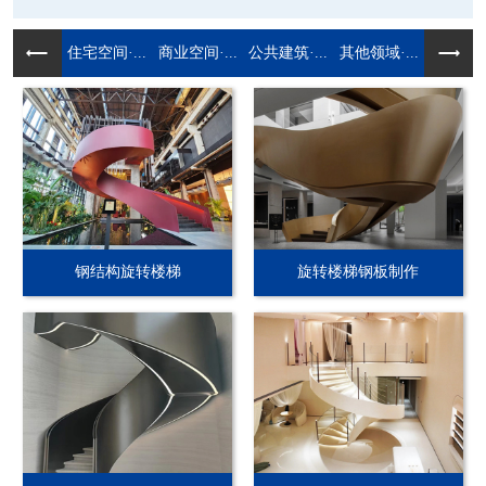
住宅空间·...
商业空间·...
公共建筑·...
其他领域·...
钢结构旋转楼梯
旋转楼梯钢板制作