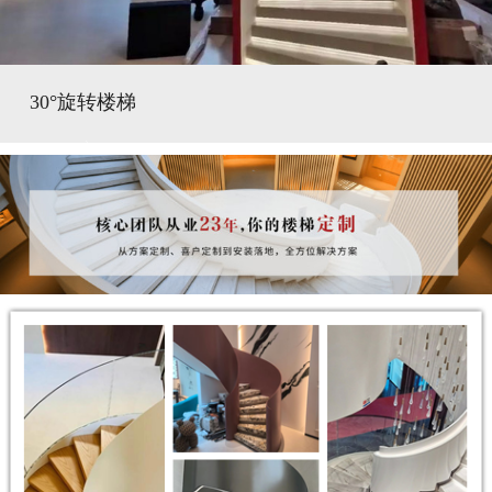
30°旋转楼梯