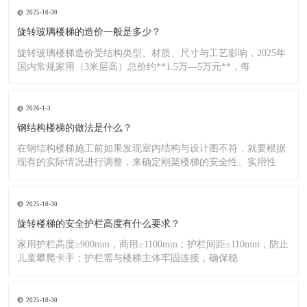
2025-10-30
旋转玻璃楼梯的造价一般是多少？
旋转玻璃楼梯造价受结构类型、材质、尺寸与工艺影响，2025年
国内常规家用（3米层高）总价约**1.5万—5万元**，每
2026-1-3
钢结构楼梯的做法是什么？
在钢结构楼梯施工前如果发现室内结构与设计图不符，就要根据
现有的实际情况进行调整，来确定刚架楼梯的安全性、实用性
2025-10-30
旋转楼梯的安全护栏高度有什么要求？
家用护栏高度≥900mm，商用≥1100mm；护栏间距≤110mm，防止
儿童攀爬卡手；护栏需与楼梯主体牢固连接，确保稳
2025-10-30