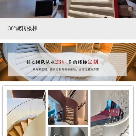
30°旋转楼梯