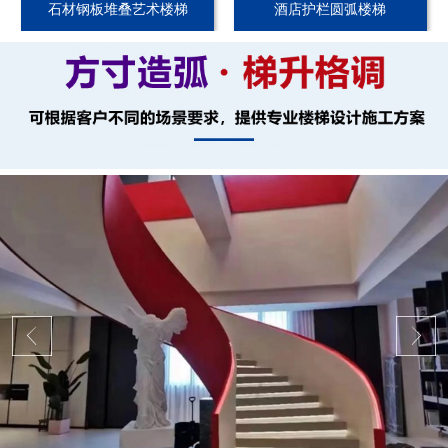
石材钢板堆叠艺术楼梯
酒店护栏圆弧楼梯