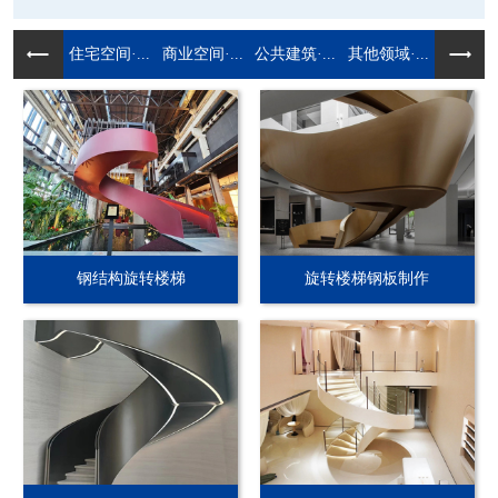
住宅空间·...
商业空间·...
公共建筑·...
其他领域·...
钢结构旋转楼梯
旋转楼梯钢板制作