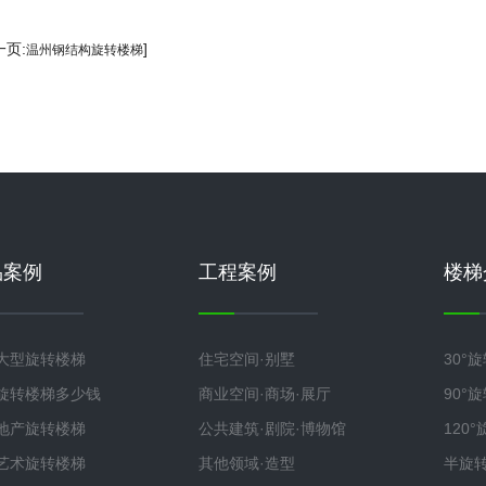
一页:
]
温州钢结构旋转楼梯
品案例
工程案例
楼梯
大型旋转楼梯
住宅空间·别墅
30°
旋转楼梯多少钱
商业空间·商场·展厅
90°
地产旋转楼梯
公共建筑·剧院·博物馆
120
艺术旋转楼梯
其他领域·造型
半旋