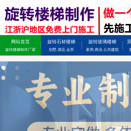
网站首页
旋转石材楼梯
旋转玻璃楼梯
旋转楼梯制作厂家
别墅,酒店,会所
家用,商业,公共建筑