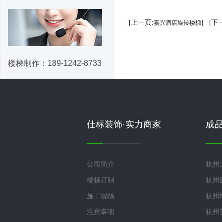
[上一页:
] [下
嘉兴酒店旋转楼梯
楼梯制作：
189-1242-8733
仕标装饰·实力商家
成
公司简介
杭州
楼梯订制
杭州
施工现场
杭州
注意事项
杭州