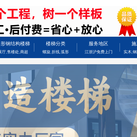
异形钢结构楼梯
楼梯分类
服务地区
施
展厅,售楼处,商超
螺旋,折线,弧形
江浙沪免费上门
实木,钢