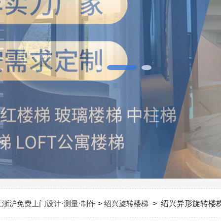
江浙沪免费上门设计·测量·制作
>
绍兴旋转楼梯
> 绍兴异形旋转楼