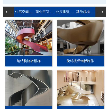
住宅空间·...
商业空间·...
公共建筑·...
其他领域·...
钢结构旋转楼梯
旋转楼梯钢板制作