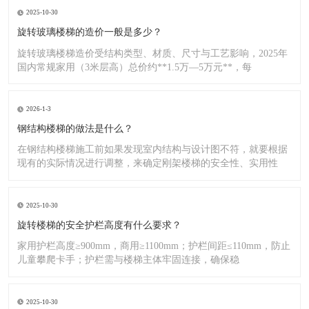
2025-10-30
旋转玻璃楼梯的造价一般是多少？
旋转玻璃楼梯造价受结构类型、材质、尺寸与工艺影响，2025年
国内常规家用（3米层高）总价约**1.5万—5万元**，每
2026-1-3
钢结构楼梯的做法是什么？
在钢结构楼梯施工前如果发现室内结构与设计图不符，就要根据
现有的实际情况进行调整，来确定刚架楼梯的安全性、实用性
2025-10-30
旋转楼梯的安全护栏高度有什么要求？
家用护栏高度≥900mm，商用≥1100mm；护栏间距≤110mm，防止
儿童攀爬卡手；护栏需与楼梯主体牢固连接，确保稳
2025-10-30