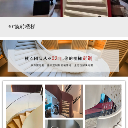
30°旋转楼梯