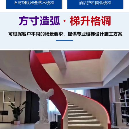
石材钢板堆叠艺术楼梯
酒店护栏圆弧楼梯