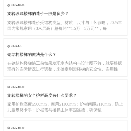
2025-10-30
旋转玻璃楼梯的造价一般是多少？
旋转玻璃楼梯造价受结构类型、材质、尺寸与工艺影响，2025年
国内常规家用（3米层高）总价约**1.5万—5万元**，每
2026-1-3
钢结构楼梯的做法是什么？
在钢结构楼梯施工前如果发现室内结构与设计图不符，就要根据
现有的实际情况进行调整，来确定刚架楼梯的安全性、实用性
2025-10-30
旋转楼梯的安全护栏高度有什么要求？
家用护栏高度≥900mm，商用≥1100mm；护栏间距≤110mm，防止
儿童攀爬卡手；护栏需与楼梯主体牢固连接，确保稳
2025-10-30