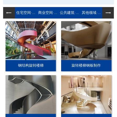
住宅空间·...
商业空间·...
公共建筑·...
其他领域·...
钢结构旋转楼梯
旋转楼梯钢板制作