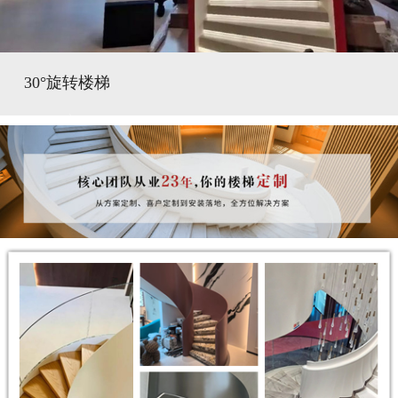
30°旋转楼梯