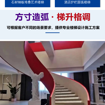
石材钢板堆叠艺术楼梯
酒店护栏圆弧楼梯