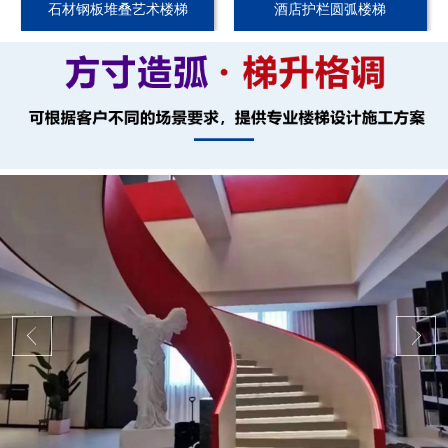
石材钢板堆叠艺术楼梯
酒店护栏圆弧楼梯