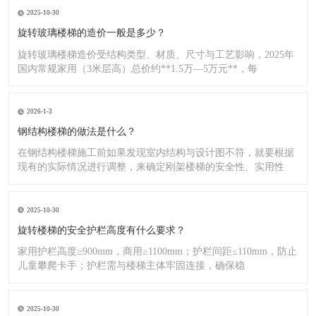
2025-10-30
旋转玻璃楼梯的造价一般是多少？
旋转玻璃楼梯造价受结构类型、材质、尺寸与工艺影响，2025年
国内常规家用（3米层高）总价约**1.5万—5万元**，每
2026-1-3
钢结构楼梯的做法是什么？
在钢结构楼梯施工前如果发现室内结构与设计图不符，就要根据
现有的实际情况进行调整，来确定刚架楼梯的安全性、实用性
2025-10-30
旋转楼梯的安全护栏高度有什么要求？
家用护栏高度≥900mm，商用≥1100mm；护栏间距≤110mm，防止
儿童攀爬卡手；护栏需与楼梯主体牢固连接，确保稳
2025-10-30