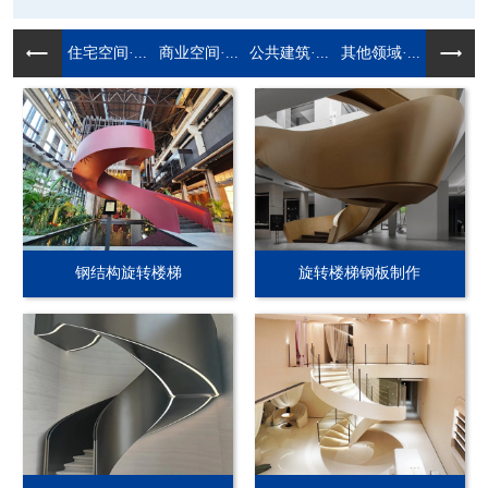
住宅空间·...
商业空间·...
公共建筑·...
其他领域·...
钢结构旋转楼梯
旋转楼梯钢板制作