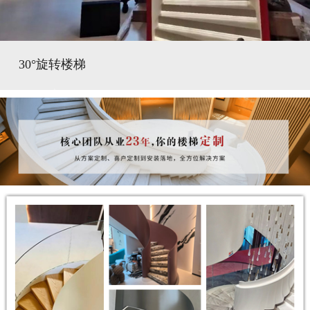
30°旋转楼梯