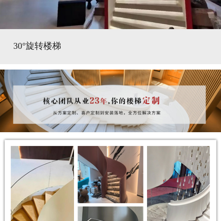
30°旋转楼梯