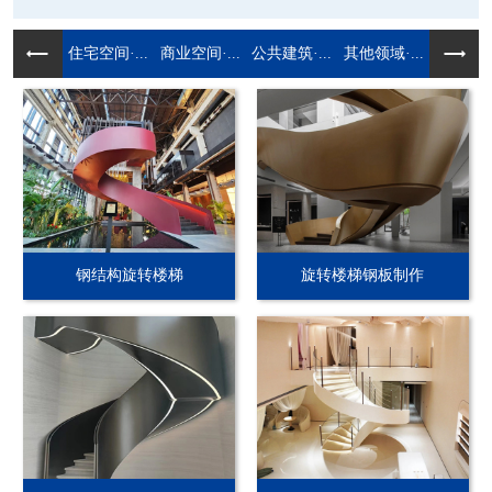
住宅空间·...
商业空间·...
公共建筑·...
其他领域·...
钢结构旋转楼梯
旋转楼梯钢板制作