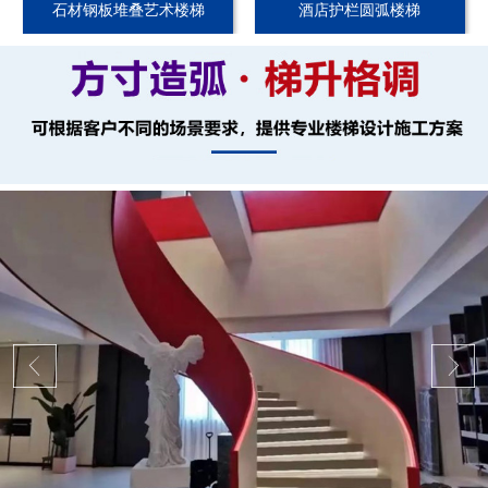
石材钢板堆叠艺术楼梯
酒店护栏圆弧楼梯