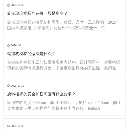
2025-10-30
旋转玻璃楼梯的造价一般是多少？
旋转玻璃楼梯造价受结构类型、材质、尺寸与工艺影响，2025年
国内常规家用（3米层高）总价约**1.5万—5万元**，每
2026-1-3
钢结构楼梯的做法是什么？
在钢结构楼梯施工前如果发现室内结构与设计图不符，就要根据
现有的实际情况进行调整，来确定刚架楼梯的安全性、实用性
2025-10-30
旋转楼梯的安全护栏高度有什么要求？
家用护栏高度≥900mm，商用≥1100mm；护栏间距≤110mm，防止
儿童攀爬卡手；护栏需与楼梯主体牢固连接，确保稳
2025-10-30