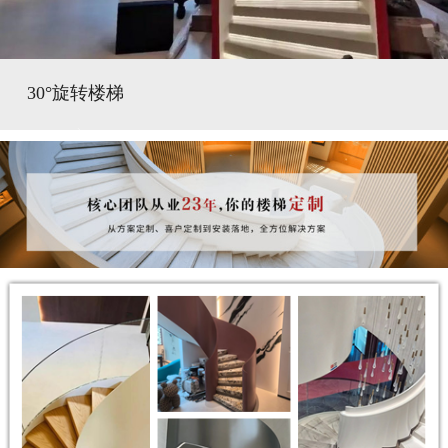
30°旋转楼梯