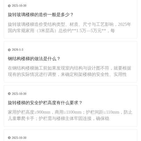
2025-10-30
旋转玻璃楼梯的造价一般是多少？
旋转玻璃楼梯造价受结构类型、材质、尺寸与工艺影响，2025年
国内常规家用（3米层高）总价约**1.5万—5万元**，每
2026-1-3
钢结构楼梯的做法是什么？
在钢结构楼梯施工前如果发现室内结构与设计图不符，就要根据
现有的实际情况进行调整，来确定刚架楼梯的安全性、实用性
2025-10-30
旋转楼梯的安全护栏高度有什么要求？
家用护栏高度≥900mm，商用≥1100mm；护栏间距≤110mm，防止
儿童攀爬卡手；护栏需与楼梯主体牢固连接，确保稳
2025-10-30