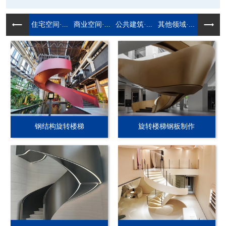
住宅空间·...
商业空间·...
公共建筑·...
其他领域·...
钢结构旋转楼梯
旋转楼梯钢板制作