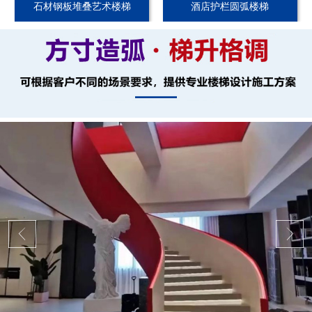
石材钢板堆叠艺术楼梯
酒店护栏圆弧楼梯