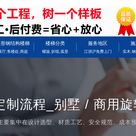
异形钢结构楼梯
楼梯分类
服务地区
施
展厅,售楼处,商超
螺旋,折线,弧形
江浙沪免费上门
实木,钢
制流程_别墅 / 商用
主要集中在设计选型、材质工艺、安全规范、成本