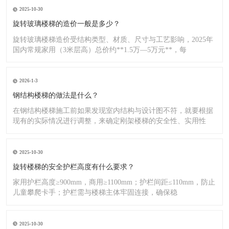
2025-10-30
旋转玻璃楼梯的造价一般是多少？
旋转玻璃楼梯造价受结构类型、材质、尺寸与工艺影响，2025年
国内常规家用（3米层高）总价约**1.5万—5万元**，每
2026-1-3
钢结构楼梯的做法是什么？
在钢结构楼梯施工前如果发现室内结构与设计图不符，就要根据
现有的实际情况进行调整，来确定刚架楼梯的安全性、实用性
2025-10-30
旋转楼梯的安全护栏高度有什么要求？
家用护栏高度≥900mm，商用≥1100mm；护栏间距≤110mm，防止
儿童攀爬卡手；护栏需与楼梯主体牢固连接，确保稳
2025-10-30