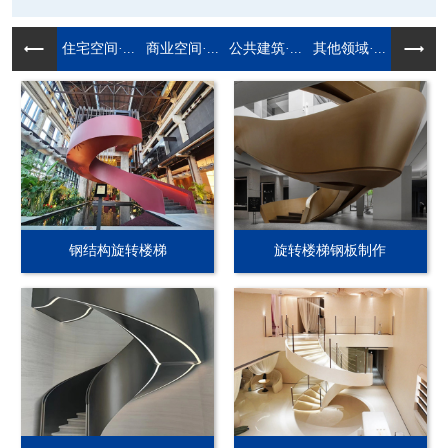
住宅空间·...
商业空间·...
公共建筑·...
其他领域·...
钢结构旋转楼梯
旋转楼梯钢板制作