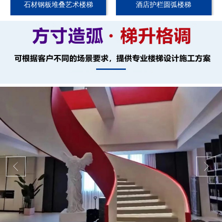
石材钢板堆叠艺术楼梯
酒店护栏圆弧楼梯