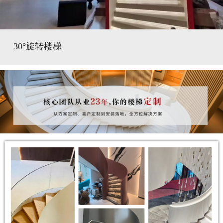
30°旋转楼梯