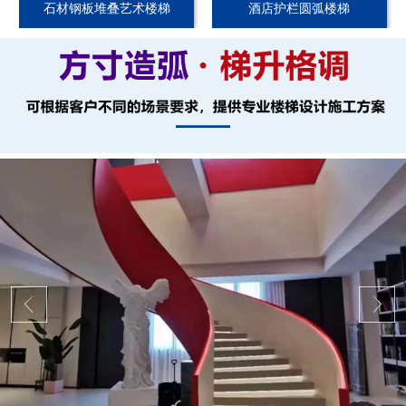
石材钢板堆叠艺术楼梯
酒店护栏圆弧楼梯