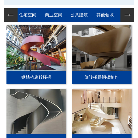
住宅空间·...
商业空间·...
公共建筑·...
其他领域·...
钢结构旋转楼梯
旋转楼梯钢板制作