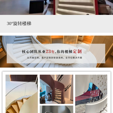
30°旋转楼梯