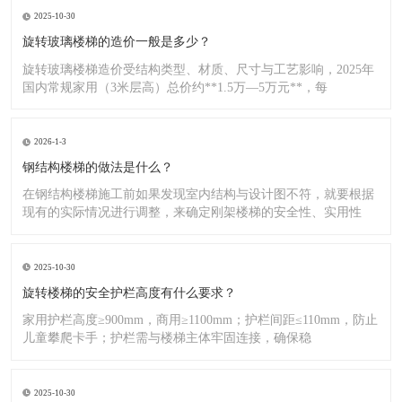
2025-10-30
旋转玻璃楼梯的造价一般是多少？
旋转玻璃楼梯造价受结构类型、材质、尺寸与工艺影响，2025年
国内常规家用（3米层高）总价约**1.5万—5万元**，每
2026-1-3
钢结构楼梯的做法是什么？
在钢结构楼梯施工前如果发现室内结构与设计图不符，就要根据
现有的实际情况进行调整，来确定刚架楼梯的安全性、实用性
2025-10-30
旋转楼梯的安全护栏高度有什么要求？
家用护栏高度≥900mm，商用≥1100mm；护栏间距≤110mm，防止
儿童攀爬卡手；护栏需与楼梯主体牢固连接，确保稳
2025-10-30