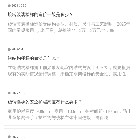
2025-10-30
旋转玻璃楼梯的造价一般是多少？
旋转玻璃楼梯造价受结构类型、材质、尺寸与工艺影响，2025年
国内常规家用（3米层高）总价约**1.5万—5万元**，每
2026-1-3
钢结构楼梯的做法是什么？
在钢结构楼梯施工前如果发现室内结构与设计图不符，就要根据
现有的实际情况进行调整，来确定刚架楼梯的安全性、实用性
2025-10-30
旋转楼梯的安全护栏高度有什么要求？
家用护栏高度≥900mm，商用≥1100mm；护栏间距≤110mm，防止
儿童攀爬卡手；护栏需与楼梯主体牢固连接，确保稳
2025-10-30