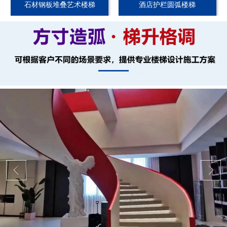
石材钢板堆叠艺术楼梯
酒店护栏圆弧楼梯