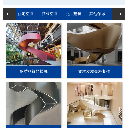
住宅空间·...
商业空间·...
公共建筑·...
其他领域·...
钢结构旋转楼梯
旋转楼梯钢板制作