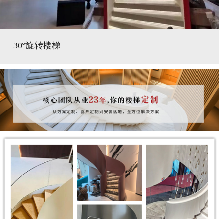
30°旋转楼梯