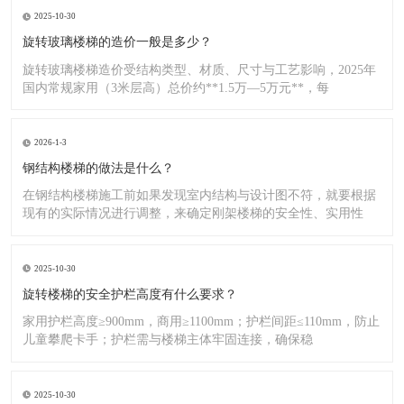
2025-10-30
旋转玻璃楼梯的造价一般是多少？
旋转玻璃楼梯造价受结构类型、材质、尺寸与工艺影响，2025年
国内常规家用（3米层高）总价约**1.5万—5万元**，每
2026-1-3
钢结构楼梯的做法是什么？
在钢结构楼梯施工前如果发现室内结构与设计图不符，就要根据
现有的实际情况进行调整，来确定刚架楼梯的安全性、实用性
2025-10-30
旋转楼梯的安全护栏高度有什么要求？
家用护栏高度≥900mm，商用≥1100mm；护栏间距≤110mm，防止
儿童攀爬卡手；护栏需与楼梯主体牢固连接，确保稳
2025-10-30