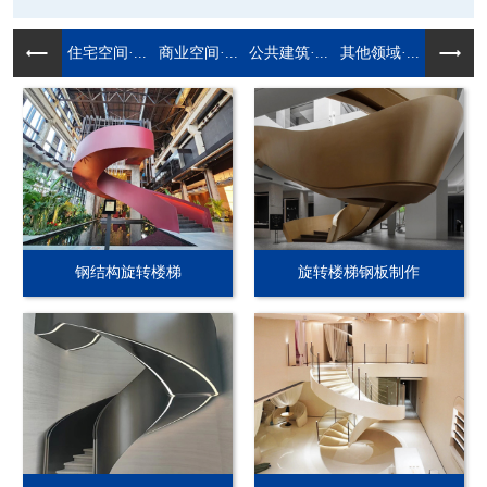
住宅空间·...
商业空间·...
公共建筑·...
其他领域·...
钢结构旋转楼梯
旋转楼梯钢板制作