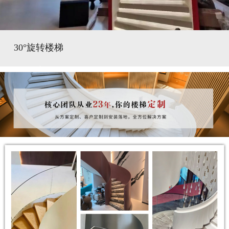
30°旋转楼梯