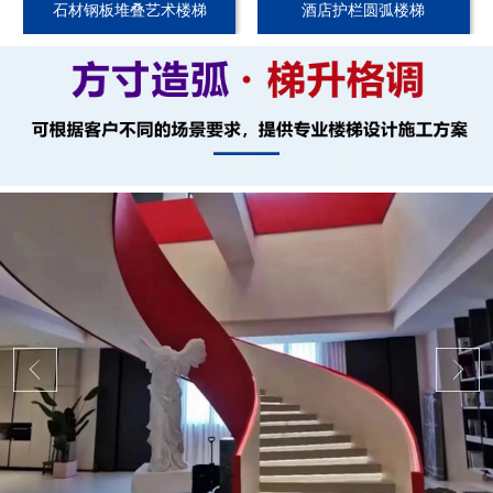
石材钢板堆叠艺术楼梯
酒店护栏圆弧楼梯