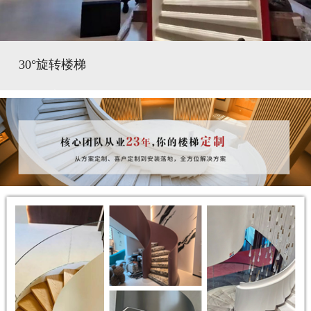
30°旋转楼梯