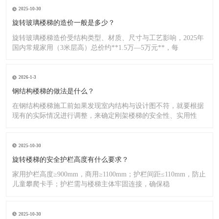
2025-10-30
旋转玻璃楼梯的造价一般是多少？
旋转玻璃楼梯造价受结构类型、材质、尺寸与工艺影响，2025年
国内常规家用（3米层高）总价约**1.5万—5万元**，每
2026-1-3
钢结构楼梯的做法是什么？
在钢结构楼梯施工前如果发现室内结构与设计图不符，就要根据
现有的实际情况进行调整，来确定刚架楼梯的安全性、实用性
2025-10-30
旋转楼梯的安全护栏高度有什么要求？
家用护栏高度≥900mm，商用≥1100mm；护栏间距≤110mm，防止
儿童攀爬卡手；护栏需与楼梯主体牢固连接，确保稳
2025-10-30