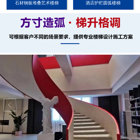
石材钢板堆叠艺术楼梯
酒店护栏圆弧楼梯