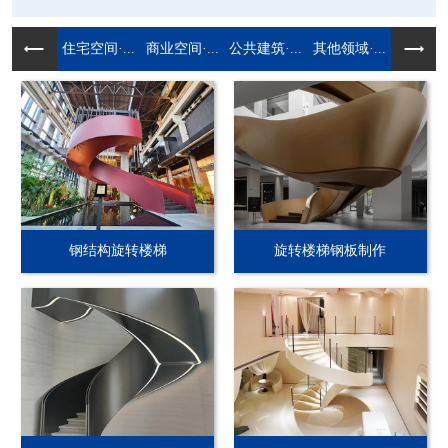
住宅空间·...
商业空间·...
公共建筑·...
其他领域·...
钢结构旋转楼梯
旋转楼梯钢板制作