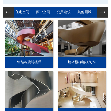
住宅空间·...
商业空间·...
公共建筑·...
其他领域·...
钢结构旋转楼梯
旋转楼梯钢板制作