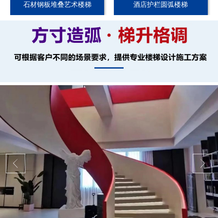
石材钢板堆叠艺术楼梯
酒店护栏圆弧楼梯