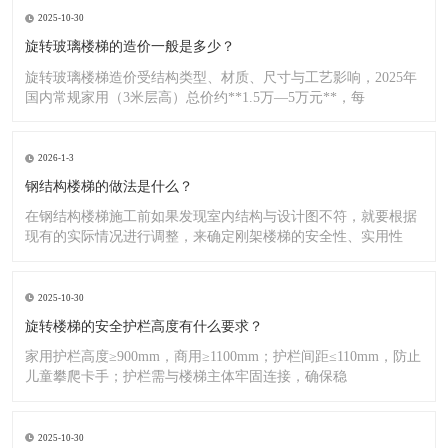
2025-10-30
旋转玻璃楼梯的造价一般是多少？
旋转玻璃楼梯造价受结构类型、材质、尺寸与工艺影响，2025年
国内常规家用（3米层高）总价约**1.5万—5万元**，每
2026-1-3
钢结构楼梯的做法是什么？
在钢结构楼梯施工前如果发现室内结构与设计图不符，就要根据
现有的实际情况进行调整，来确定刚架楼梯的安全性、实用性
2025-10-30
旋转楼梯的安全护栏高度有什么要求？
家用护栏高度≥900mm，商用≥1100mm；护栏间距≤110mm，防止
儿童攀爬卡手；护栏需与楼梯主体牢固连接，确保稳
2025-10-30