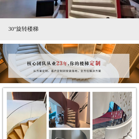
30°旋转楼梯