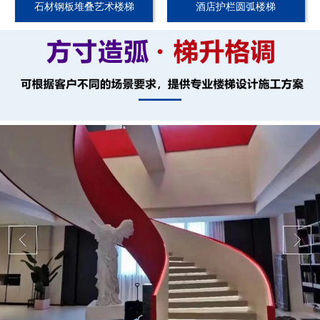
石材钢板堆叠艺术楼梯
酒店护栏圆弧楼梯