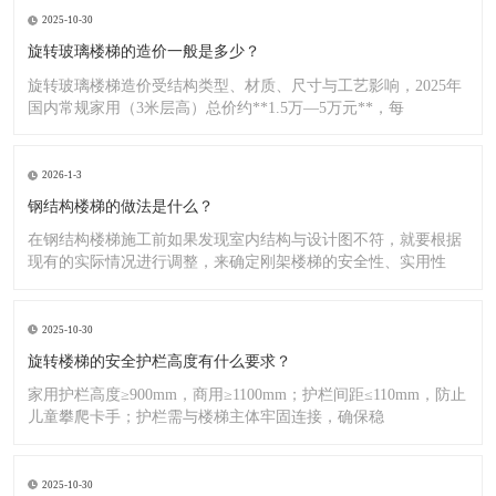
2025-10-30
旋转玻璃楼梯的造价一般是多少？
旋转玻璃楼梯造价受结构类型、材质、尺寸与工艺影响，2025年
国内常规家用（3米层高）总价约**1.5万—5万元**，每
2026-1-3
钢结构楼梯的做法是什么？
在钢结构楼梯施工前如果发现室内结构与设计图不符，就要根据
现有的实际情况进行调整，来确定刚架楼梯的安全性、实用性
2025-10-30
旋转楼梯的安全护栏高度有什么要求？
家用护栏高度≥900mm，商用≥1100mm；护栏间距≤110mm，防止
儿童攀爬卡手；护栏需与楼梯主体牢固连接，确保稳
2025-10-30