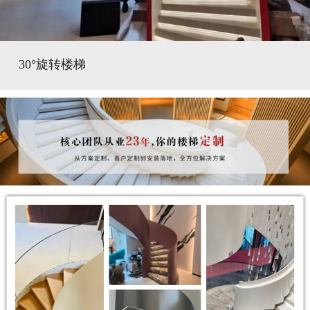
30°旋转楼梯