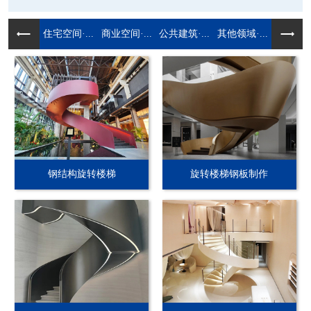
住宅空间·...
商业空间·...
公共建筑·...
其他领域·...
钢结构旋转楼梯
旋转楼梯钢板制作