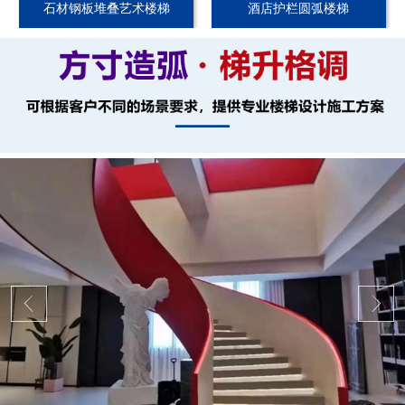
石材钢板堆叠艺术楼梯
酒店护栏圆弧楼梯