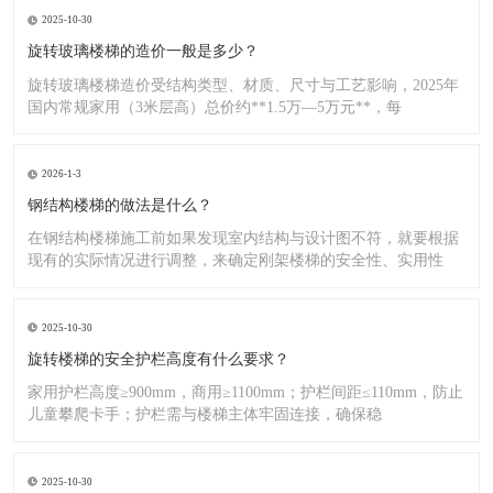
2025-10-30
旋转玻璃楼梯的造价一般是多少？
旋转玻璃楼梯造价受结构类型、材质、尺寸与工艺影响，2025年
国内常规家用（3米层高）总价约**1.5万—5万元**，每
2026-1-3
钢结构楼梯的做法是什么？
在钢结构楼梯施工前如果发现室内结构与设计图不符，就要根据
现有的实际情况进行调整，来确定刚架楼梯的安全性、实用性
2025-10-30
旋转楼梯的安全护栏高度有什么要求？
家用护栏高度≥900mm，商用≥1100mm；护栏间距≤110mm，防止
儿童攀爬卡手；护栏需与楼梯主体牢固连接，确保稳
2025-10-30