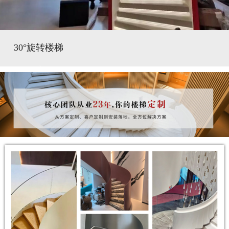
30°旋转楼梯