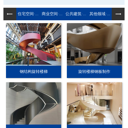
住宅空间·...
商业空间·...
公共建筑·...
其他领域·...
钢结构旋转楼梯
旋转楼梯钢板制作