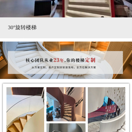
30°旋转楼梯