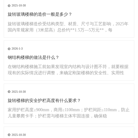
2025-10-30
旋转玻璃楼梯的造价一般是多少？
旋转玻璃楼梯造价受结构类型、材质、尺寸与工艺影响，2025年
国内常规家用（3米层高）总价约**1.5万—5万元**，每
2026-1-3
钢结构楼梯的做法是什么？
在钢结构楼梯施工前如果发现室内结构与设计图不符，就要根据
现有的实际情况进行调整，来确定刚架楼梯的安全性、实用性
2025-10-30
旋转楼梯的安全护栏高度有什么要求？
家用护栏高度≥900mm，商用≥1100mm；护栏间距≤110mm，防止
儿童攀爬卡手；护栏需与楼梯主体牢固连接，确保稳
2025-10-30