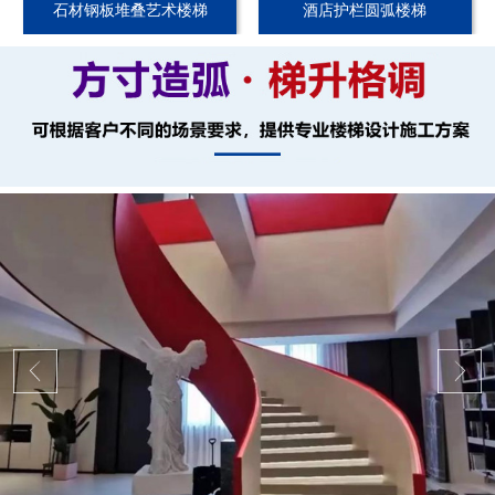
石材钢板堆叠艺术楼梯
酒店护栏圆弧楼梯