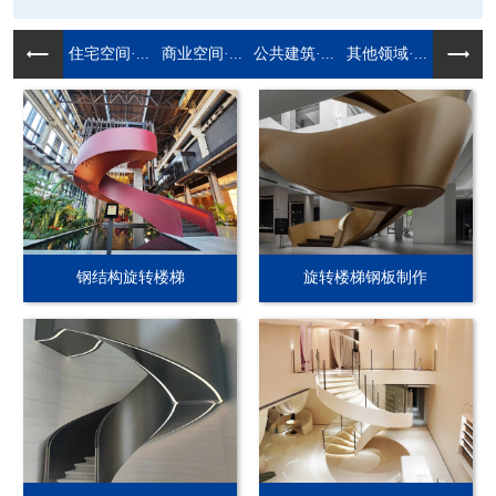
住宅空间·...
商业空间·...
公共建筑·...
其他领域·...
钢结构旋转楼梯
旋转楼梯钢板制作