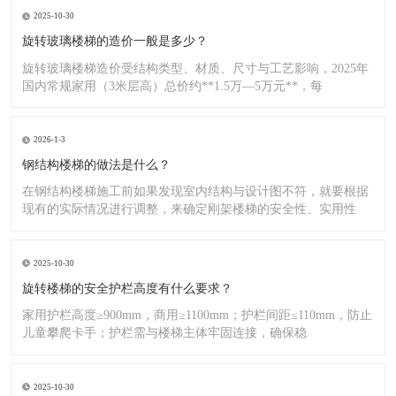
2025-10-30
旋转玻璃楼梯的造价一般是多少？
旋转玻璃楼梯造价受结构类型、材质、尺寸与工艺影响，2025年
国内常规家用（3米层高）总价约**1.5万—5万元**，每
2026-1-3
钢结构楼梯的做法是什么？
在钢结构楼梯施工前如果发现室内结构与设计图不符，就要根据
现有的实际情况进行调整，来确定刚架楼梯的安全性、实用性
2025-10-30
旋转楼梯的安全护栏高度有什么要求？
家用护栏高度≥900mm，商用≥1100mm；护栏间距≤110mm，防止
儿童攀爬卡手；护栏需与楼梯主体牢固连接，确保稳
2025-10-30