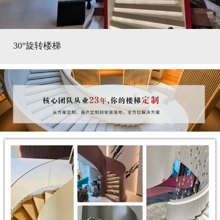
30°旋转楼梯