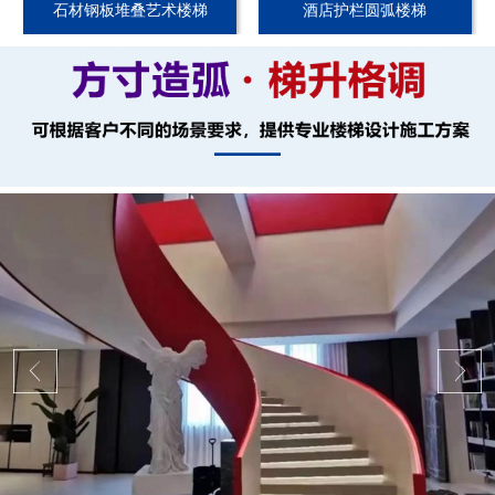
石材钢板堆叠艺术楼梯
酒店护栏圆弧楼梯