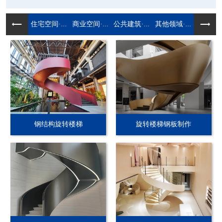
住宅空间·...
商业空间·...
公共建筑·...
其他领域·...
钢结构旋转楼梯
旋转楼梯钢板制作