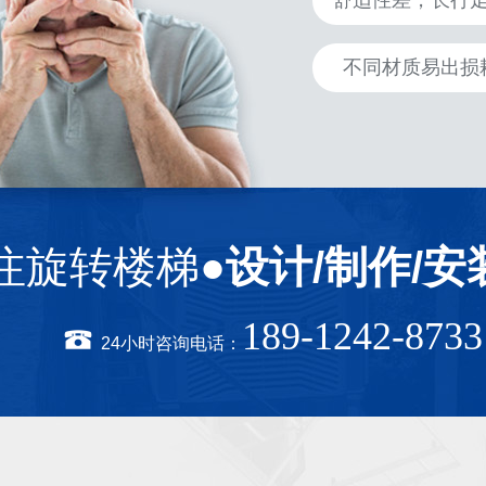
舒适性差，长行
不同材质易出损
注旋转楼梯●
设计/制作/安
189-1242-8733
24小时咨询电话：