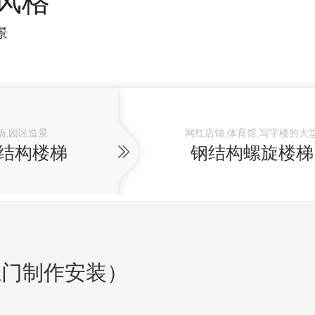
风格
景
场,园区造景
网红店铺,体育馆,写字楼的大
结构楼梯
钢结构螺旋楼梯
上门制作安装）