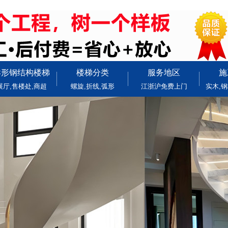
异形钢结构楼梯
楼梯分类
服务地区
施
展厅,售楼处,商超
螺旋,折线,弧形
江浙沪免费上门
实木,钢