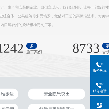
计、生产和安装的企业。自创立以来，我们始终以 “让每一部旋转
商业综合体、公共建筑等多元场景，凭借对工艺的高标准追求、对美
内口碑较好的旋转楼梯定制厂家。​
1242
8733
多
施工案例
合
报价热线
服务电话
件难搬运
安全隐患突出