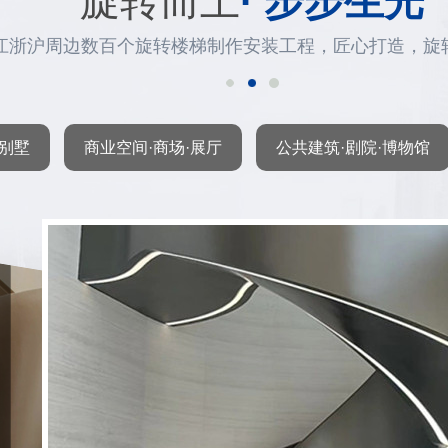
旋转而上
· 步步生光
江浙沪周边数百个旋转楼梯制作安装工程，匠心打造，旋
·别墅
商业空间·商场·展厅
公共建筑·剧院·博物馆