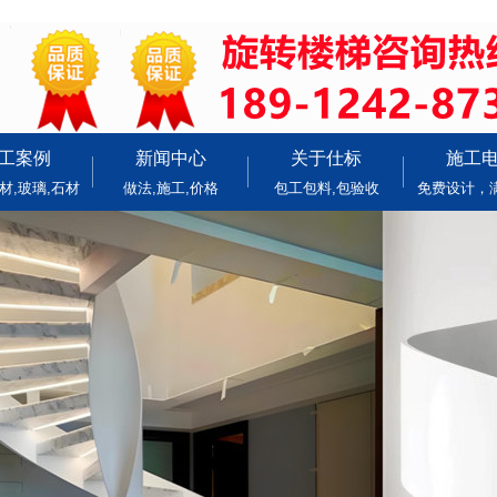
工案例
新闻中心
关于仕标
施工
材,玻璃,石材
做法,施工,价格
包工包料,包验收
免费设计，