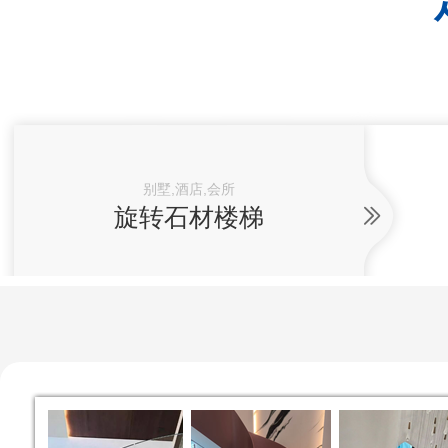
别墅,酒店,会所
旋转石材楼梯