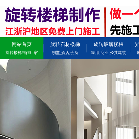
网站首页
旋转石材楼梯
旋转玻璃楼梯
旋转楼梯制作厂家
别墅,酒店,会所
家用,商业,公共建筑