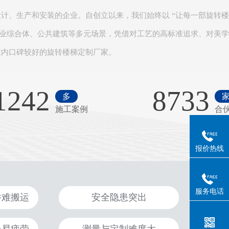
计、生产和安装的企业。自创立以来，我们始终以 “让每一部旋转
商业综合体、公共建筑等多元场景，凭借对工艺的高标准追求、对美
内口碑较好的旋转楼梯定制厂家。​
1242
8733
多
施工案例
合
报价热线
服务电话
件难搬运
安全隐患突出