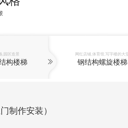
风格
景
场,园区造景
网红店铺,体育馆,写字楼的大
结构楼梯
钢结构螺旋楼梯
上门制作安装）