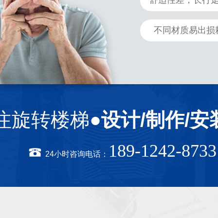
舒适性差，长行
不同材质易出损
注旋转楼梯●
设计/制作/安
189-1242-8733
24小时咨询电话：