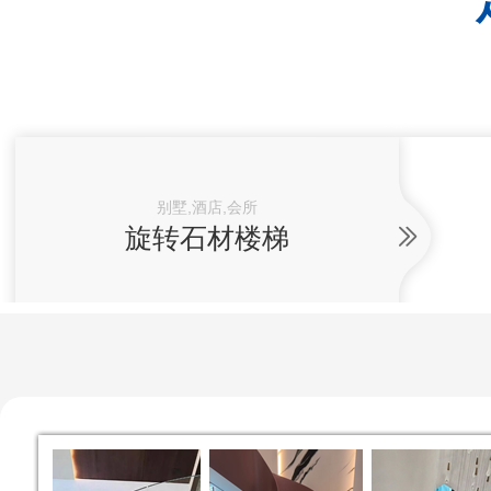
别墅,酒店,会所
旋转石材楼梯