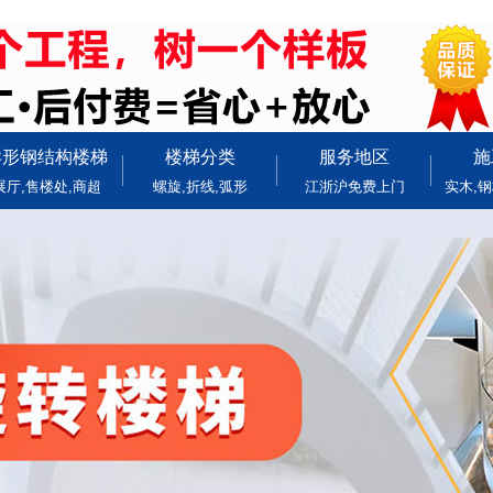
异形钢结构楼梯
楼梯分类
服务地区
施
展厅,售楼处,商超
螺旋,折线,弧形
江浙沪免费上门
实木,钢