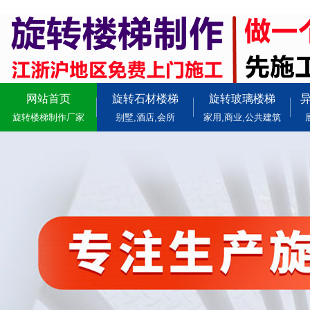
网站首页
旋转石材楼梯
旋转玻璃楼梯
旋转楼梯制作厂家
别墅,酒店,会所
家用,商业,公共建筑