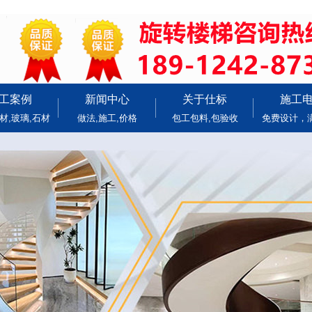
工案例
新闻中心
关于仕标
施工
材,玻璃,石材
做法,施工,价格
包工包料,包验收
免费设计，