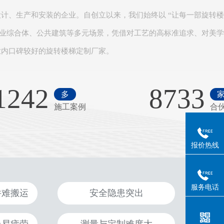
计、生产和安装的企业。自创立以来，我们始终以 “让每一部旋转
商业综合体、公共建筑等多元场景，凭借对工艺的高标准追求、对美
内口碑较好的旋转楼梯定制厂家。​
1242
8733
多
施工案例
合
报价热线
服务电话
件难搬运
安全隐患突出