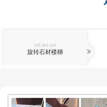
别墅,酒店,会所
旋转石材楼梯