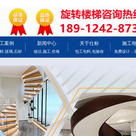
工案例
新闻中心
关于仕标
施工
材,玻璃,石材
做法,施工,价格
包工包料,包验收
免费设计，