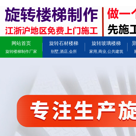
网站首页
旋转石材楼梯
旋转玻璃楼梯
旋转楼梯制作厂家
别墅,酒店,会所
家用,商业,公共建筑