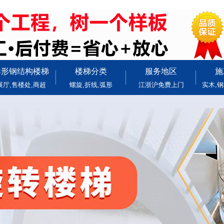
异形钢结构楼梯
楼梯分类
服务地区
施
展厅,售楼处,商超
螺旋,折线,弧形
江浙沪免费上门
实木,钢