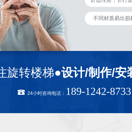
舒适性差，长行
不同材质易出损
注旋转楼梯●
设计/制作/安
189-1242-8733
24小时咨询电话：