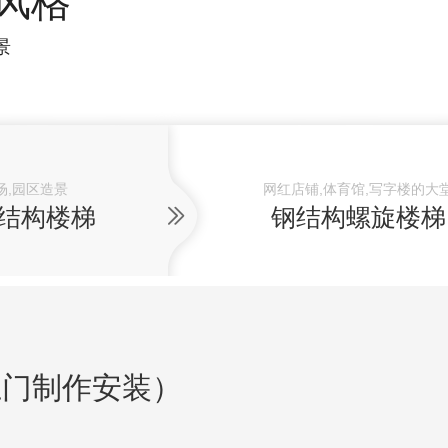
风格
景
场,园区造景
网红店铺,体育馆,写字楼的大
结构楼梯
钢结构螺旋楼梯
上门制作安装）