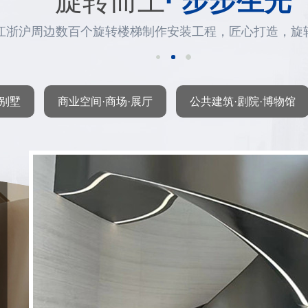
旋转而上
· 步步生光
江浙沪周边数百个旋转楼梯制作安装工程，匠心打造，旋
·别墅
商业空间·商场·展厅
公共建筑·剧院·博物馆