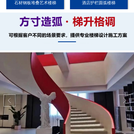
石材钢板堆叠艺术楼梯
酒店护栏圆弧楼梯