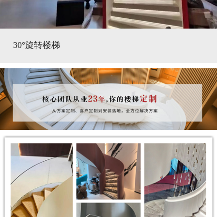
30°旋转楼梯