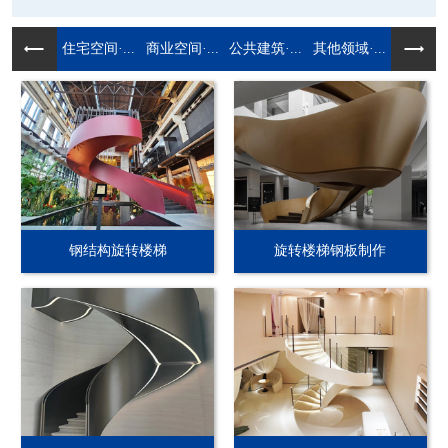
住宅空间·...
商业空间·...
公共建筑·...
其他领域·...
钢结构旋转楼梯
旋转楼梯钢板制作