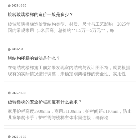
2025-10-30
旋转玻璃楼梯的造价一般是多少？
旋转玻璃楼梯造价受结构类型、材质、尺寸与工艺影响，2025年
国内常规家用（3米层高）总价约**1.5万—5万元**，每
2026-1-3
钢结构楼梯的做法是什么？
在钢结构楼梯施工前如果发现室内结构与设计图不符，就要根据
现有的实际情况进行调整，来确定刚架楼梯的安全性、实用性
2025-10-30
旋转楼梯的安全护栏高度有什么要求？
家用护栏高度≥900mm，商用≥1100mm；护栏间距≤110mm，防止
儿童攀爬卡手；护栏需与楼梯主体牢固连接，确保稳
2025-10-30