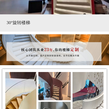
30°旋转楼梯