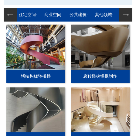
住宅空间·...
商业空间·...
公共建筑·...
其他领域·...
钢结构旋转楼梯
旋转楼梯钢板制作