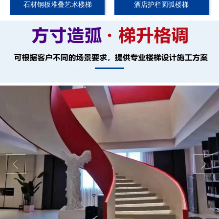
石材钢板堆叠艺术楼梯
酒店护栏圆弧楼梯