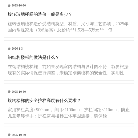
2025-10-30
旋转玻璃楼梯的造价一般是多少？
旋转玻璃楼梯造价受结构类型、材质、尺寸与工艺影响，2025年
国内常规家用（3米层高）总价约**1.5万—5万元**，每
2026-1-3
钢结构楼梯的做法是什么？
在钢结构楼梯施工前如果发现室内结构与设计图不符，就要根据
现有的实际情况进行调整，来确定刚架楼梯的安全性、实用性
2025-10-30
旋转楼梯的安全护栏高度有什么要求？
家用护栏高度≥900mm，商用≥1100mm；护栏间距≤110mm，防止
儿童攀爬卡手；护栏需与楼梯主体牢固连接，确保稳
2025-10-30