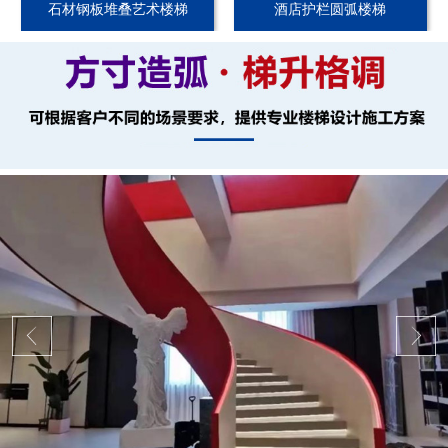
石材钢板堆叠艺术楼梯
酒店护栏圆弧楼梯