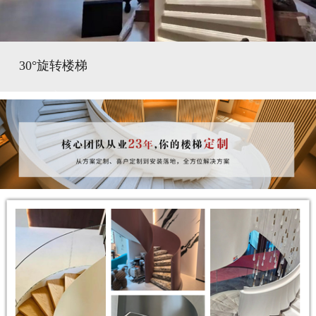
30°旋转楼梯