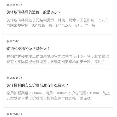
2025-10-30
旋转玻璃楼梯的造价一般是多少？
旋转玻璃楼梯造价受结构类型、材质、尺寸与工艺影响，2025年
国内常规家用（3米层高）总价约**1.5万—5万元**，每
2026-1-3
钢结构楼梯的做法是什么？
在钢结构楼梯施工前如果发现室内结构与设计图不符，就要根据
现有的实际情况进行调整，来确定刚架楼梯的安全性、实用性
2025-10-30
旋转楼梯的安全护栏高度有什么要求？
家用护栏高度≥900mm，商用≥1100mm；护栏间距≤110mm，防止
儿童攀爬卡手；护栏需与楼梯主体牢固连接，确保稳
2025-10-30