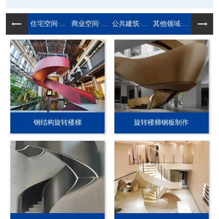
住宅空间·...
商业空间·...
公共建筑·...
其他领域·...
钢结构旋转楼梯
旋转楼梯钢板制作